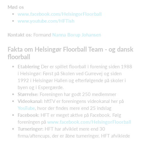
Mød os
www.facebook.com/HelsingorFloorball
www.youtube.com/HFTish
Kontakt os:
Formand
Nanna Borup Johansen
Fakta om Helsingør Floorball Team - og dansk
floorball
Etablering
Der er spillet floorball i forening siden 1988
i Helsingør: Først på Skolen ved Gurrevej og siden
1992 i Helsingør Hallen og efterfølgende på skoler i
byen og i Espergærde.
Størrelse:
Foreningen har godt 250 medlemmer
Videokanal:
hftTV er foreningens videokanal her på
YouTube
, hvor der findes mere end 25 indslag
Facebook:
HFT er meget aktive på Facebook. Følg
foreningen på
www.facebook.com/HelsingorFloorball
Turneringer:
HFT har afviklet mere end 30
firma/aftencups, der er åbne turneringer. HFT afviklede