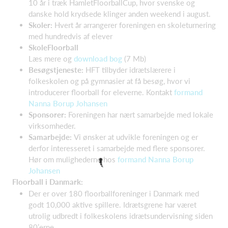
10 år i træk HamletFloorballCup, hvor svenske og
danske hold krydsede klinger anden weekend i august.
Skoler:
Hvert år arrangerer foreningen en skoleturnering
med hundredvis af elever
SkoleFloorball
Læs mere og
download bog
(7 Mb)
Besøgstjeneste:
HFT tilbyder idrætslærere i
folkeskolen og på gymnasier at få besøg, hvor vi
introducerer floorball for eleverne. Kontakt
formand
Nanna Borup Johansen
Sponsorer:
Foreningen har nært samarbejde med lokale
virksomheder.
Samarbejde:
Vi ønsker at udvikle foreningen og er
derfor interesseret i samarbejde med flere sponsorer.
Hør om mulighederne hos
formand Nanna Borup
Johansen
Floorball i Danmark:
Der er over 180 floorballforeninger i Danmark med
godt 10,000 aktive spillere. Idrætsgrene har været
utrolig udbredt i folkeskolens idrætsundervisning siden
80’erne