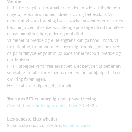
Værdier
I HFT tror vi på, at floorball er en ideel måde at tilbyde børn,
unge og voksne sundhed, idræt, sjov og fællesskab. Vi
mener, at vi som forening har et socialt ansvar overfor vores
lokalmiljø ved at skabe sociale og sportslige tilbud for alle –
uanset ambition, køn, alder og mobilitet.
Vi mener at bredde og elite sagtens kan gå hånd i hånd. Vi
tror på, at vi, for at være en succesrig forening, må bestræbe
os på at tilbyde et godt miljø både for elitesport, bredde og
motionister.
I HFT arbejder vi for fællesskabet. Det betyder, at det er en
selvfølge for alle foreningens medlemmer at hjælpe til i og
omkring foreningen.
HFT skal være tilgængelig for alle.
Træn med! Få en uforpligtende prøvetræning
Oversigt over hold og træningstider 202
4/25
Læs seneste klubnyheder
Se seneste updates på vores
Facebookside